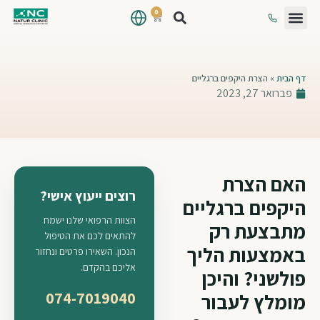
0
דף הבית
»
הצרת היקפים ברגליים
פברואר 27, 2023
האם הצרת
רוצים ייעוץ אישי?
היקפים ברגליים
הצוות הרפואי שלנו ישמח
מתבצעת רק
להתאים לכם את הטיפול
באמצעות הליך
הנכון. השאירו פרטים ונחזור
אליכם בהקדם.
פולשני? והיכן
074-7019040
מומלץ לעבור