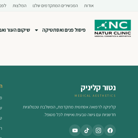
לתוכן
אודות
המכשירים המתקדמים שלנו
המלצות
לפני
פיסול פנים ואסתטיקה
שיקום העור ואנטי
נטור קליניק
הט
MEDICAL AESTHETICS
פי
קליניקה לרפואה אסתטית מתקדמת, המשלבת טכנולוגיות
שי
חדשניות עם גישה טבעית ואישית לכל מטופל.
טי
רפ