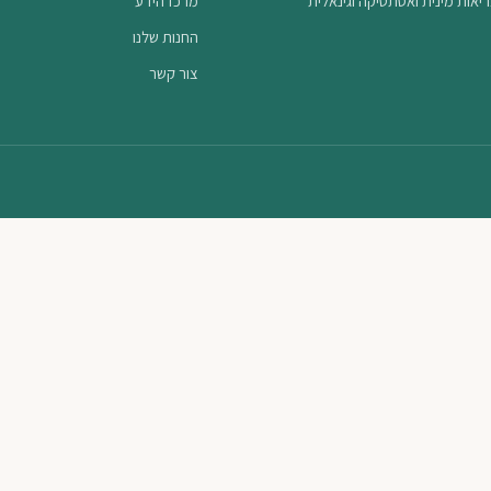
יאות מינית ואסתטיקה וגינאלית
מרכז הידע
החנות שלנו
צור קשר